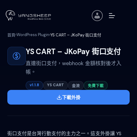
跳
至
主
要
內
›
WordPress Plugin
›
首頁
YS CART – JKoPay 街口支付
容
YS CART – JKoPay 街口支付
直連街口支付，webhook 金額核對後才入
帳。
v1.1.8
YS CART
金流
免費下載
下載外掛
街口支付是台灣行動支付的主力之一。這支外掛讓 YS