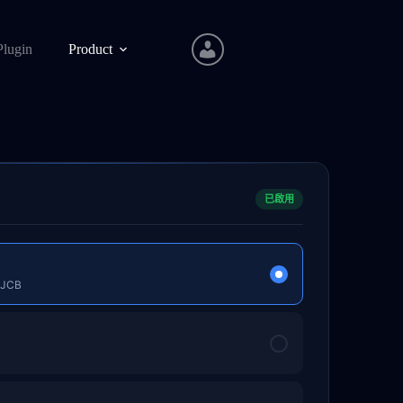
Plugin
Product
已啟用
/ JCB