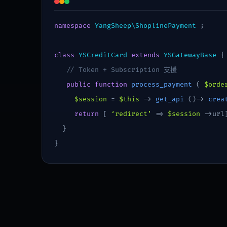
namespace
YangSheep\ShoplinePayment
;
class
YSCreditCard
extends
YSGatewayBase
{
// Token + Subscription 支援
public function
process_payment
(
$orde
$session
=
$this
->
get_api
()->
crea
return
[
‘redirect’
=>
$session
->url
}
}