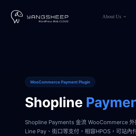
跳
至
About Us
主
要
內
容
WooCommerce Payment Plugin
Shopline
Paymen
Shopline Payments 金流 WooCommerce
Line Pay、街口等支付，相容HPOS，可站