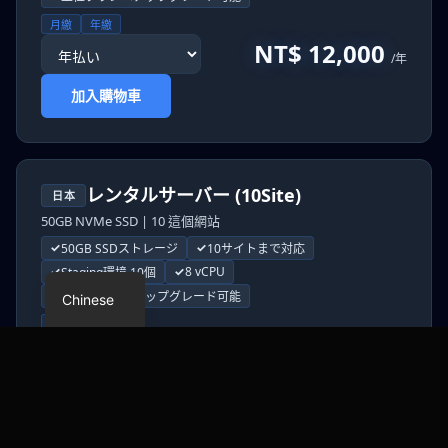
月繳
年繳
NT$ 12,000
/年
加入購物車
レンタルサーバー (10Site)
日本
50GB NVMe SSD | 10 這個網站
Japanese
50GB SSDストレージ
10サイトまで対応
English
8 vCPU
Staging環境 10個
上位プランへアップグレード可能
Chinese
月繳
年繳
NT$ 18,000
/年
加入購物車