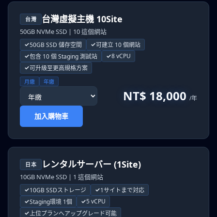
台灣虛擬主機 10Site
台灣
50GB NVMe SSD | 10 這個網站
50GB SSD 儲存空間
可建立 10 個網站
8 vCPU
包含 10 個 Staging 測試站
可升級至更高規格方案
月繳
年繳
NT$ 18,000
/年
加入購物車
レンタルサーバー (1Site)
日本
10GB NVMe SSD | 1 這個網站
10GB SSDストレージ
1サイトまで対応
5 vCPU
Staging環境 1個
上位プランへアップグレード可能