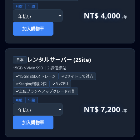
月繳
年繳
NT$ 4,000
/年
加入購物車
レンタルサーバー (2Site)
日本
15GB NVMe SSD | 2 這個網站
15GB SSDストレージ
2サイトまで対応
5 vCPU
Staging環境 2個
上位プランへアップグレード可能
月繳
年繳
NT$ 7,200
/年
加入購物車