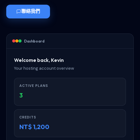
聯絡我們
Dashboard
Welcome back, Kevin
Your hosting account overview
ACTIVE PLANS
3
CREDITS
NT$ 1,200