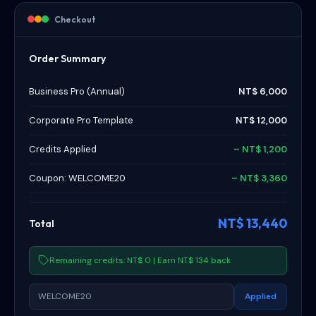
Checkout
Order Summary
Business Pro (Annual)
NT$ 6,000
Corporate Pro Template
NT$ 12,000
Credits Applied
– NT$ 1,200
Coupon: WELCOME20
– NT$ 3,360
NT$ 13,440
Total
Remaining credits: NT$ 0 | Earn NT$ 134 back
WELCOME20
Applied