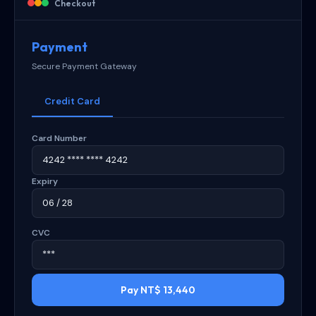
Checkout
Payment
Secure Payment Gateway
Credit Card
Card Number
4242 **** **** 4242
Expiry
06 / 28
CVC
***
Pay NT$ 13,440