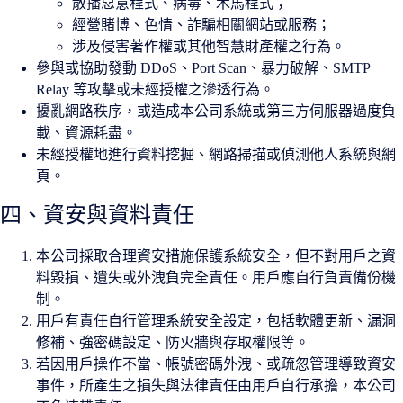
散播惡意程式、病毒、木馬程式；
經營賭博、色情、詐騙相關網站或服務；
涉及侵害著作權或其他智慧財產權之行為。
參與或協助發動 DDoS、Port Scan、暴力破解、SMTP
Relay 等攻擊或未經授權之滲透行為。
擾亂網路秩序，或造成本公司系統或第三方伺服器過度負
載、資源耗盡。
未經授權地進行資料挖掘、網路掃描或偵測他人系統與網
頁。
四、資安與資料責任
本公司採取合理資安措施保護系統安全，但不對用戶之資
料毀損、遺失或外洩負完全責任。用戶應自行負責備份機
制。
用戶有責任自行管理系統安全設定，包括軟體更新、漏洞
修補、強密碼設定、防火牆與存取權限等。
若因用戶操作不當、帳號密碼外洩、或疏忽管理導致資安
事件，所產生之損失與法律責任由用戶自行承擔，本公司