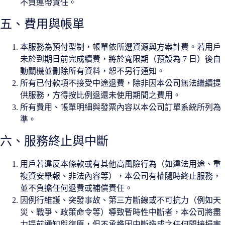
不負連帶責任。
五、費用與帳單
本服務為預付型制，帳單依所選資源與方案計費。若用戶
未於到期日前完成續費，將於寬限期（預設為 7 日）後自
動關機並刪除所有資料，恕不另行通知。
所有已付款項不接受中途退費，除非因本公司無法繼續提
供服務，方得按比例退還未使用期間之費用。
所有費用、帳單明細與發票內容以本公司訂單系統所列為
準。
六、服務終止與中斷
用戶若違反本條款或有其他高風險行為（如違法用途、重
複資安舉報、非法內容等），本公司有權隨時終止服務，
並不負擔任何退費或補償責任。
因例行維護、突發事故、第三方斷線或不可抗力（例如天
災、戰爭、政策命令等）導致暫時性中斷者，本公司將盡
力提前通知與復原，但不承擔因中斷造成之任何間接損害