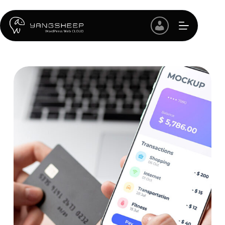
跳
至
主
要
內
容