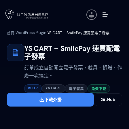
跳
至
主
要
內
›
WordPress Plugin
›
首頁
YS CART – SmilePay 速買配電子發票
容
YS CART – SmilePay 速買配電
子發票
訂單成立自動開立電子發票，載具、捐贈、作
廢一次搞定。
v1.0.7
YS CART
電子發票
免費下載
下載外掛
GitHub