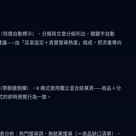
（特價自動標示）、分類與文章分組列出，關鍵字自動
關鍵字建議——由「店家設定＋真實搜尋熱度」組成，把流量導向
（帶篩選側欄），B 模式使用獨立混合結果頁——商品＋分
式的即時預覽行為一致。
T 報表分析：熱門搜尋詞、無結果搜尋（＝商品缺口清單）、