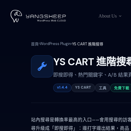
跳
至
About Us
主
要
內
容
›
WordPress Plugin
›
首頁
YS CART 進階搜尋
YS CART 進階搜
即搜即得、熱門關鍵字、A/B 結
v1.4.4
YS CART
工具
免費下載
站內搜尋是轉換率最高的入口——會用搜尋的訪客，
尋升級成「即搜即得」：邊打字邊出結果，商品