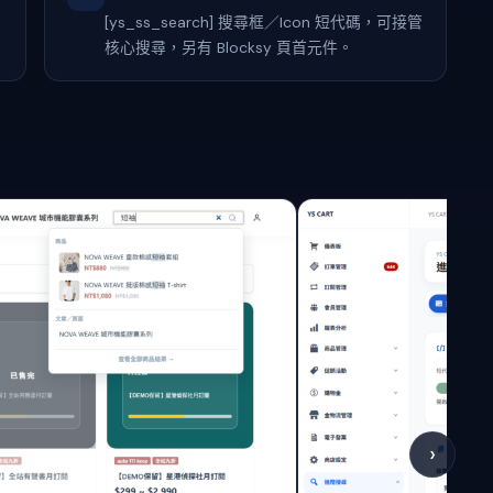
[ys_ss_search] 搜尋框／Icon 短代碼，可接管
核心搜尋，另有 Blocksy 頁首元件。
›