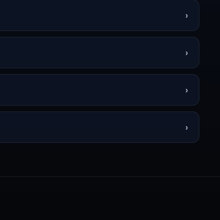
›
›
›
›