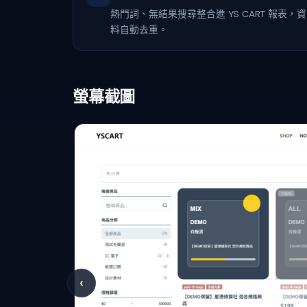
熱門詞、無結果搜尋整合進 YS CART 報表，資
料自動去重。
螢幕截圖
‹