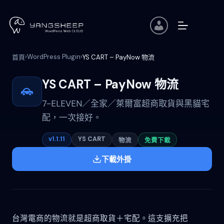
跳
至
主
要
內
›
WordPress Plugin
›
首頁
YS CART – PayNow 物流
容
YS CART – PayNow 物流
7-ELEVEN／全家／萊爾富超商取貨與黑貓宅
配，一次接好。
v1.1.11
YS CART
物流
免費下載
下載外掛
台灣電商的物流就是超商取貨＋宅配。這支擴充把