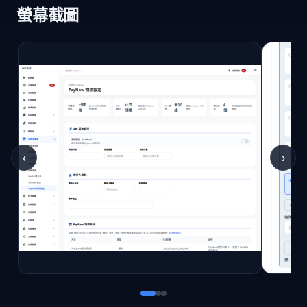
螢幕截圖
‹
›