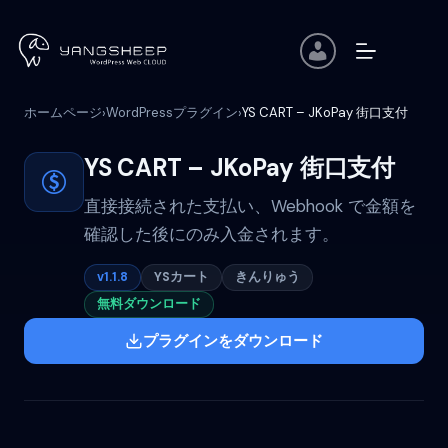
コ
ン
テ
ン
ツ
ホームページ
WordPressプラグイン
YS CART – JKoPay 街口支付
›
›
へ
ス
キ
YS CART – JKoPay 街口支付
ッ
プ
直接接続された支払い、Webhook で金額を
確認した後にのみ入金されます。
v1.1.8
YSカート
きんりゅう
無料ダウンロード
プラグインをダウンロード