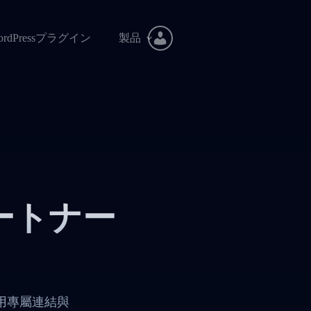
ordPressプラグイン
製品
ートナー
主用專屬連結與