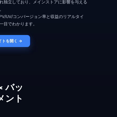
れ独立しており、メインストアに影響を与える
。
PV/UV/コンバージョン率と収益のリアルタイ
一目でわかります。
トを開く →
 バッ
メント
。