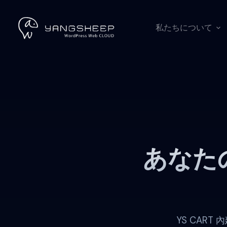
コ
ン
テ
私たちについて
ン
ツ
へ
ス
キ
ッ
プ
あなた
YS CAR