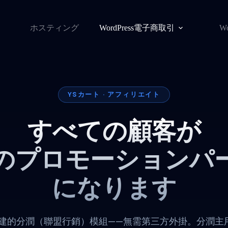
ホスティング
WordPress電子商取引
W
YSカート · アフィリエイト
すべての顧客が
のプロモーションパ
になります
T 內建的分潤（聯盟行銷）模組——無需第三方外掛。分潤