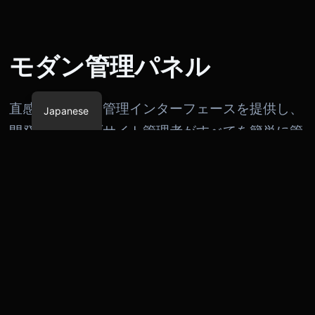
モダン管理パネル
English
Chinese
直感的で強力な管理インターフェースを提供し、
Japanese
開発者やウェブサイト管理者がすべてを簡単に管
理できるようにします。
複数バージョンPHPサポート
PHP 5.6 から最新の PHP 8.5 まで対応しており、ウェ
ブサイトごとに PHP バージョンを個別に設定できるた
め、最適な互換性とパフォーマンスを確保できます。
Node.js
Node.js のインストールをサポートし、スケーラブルな