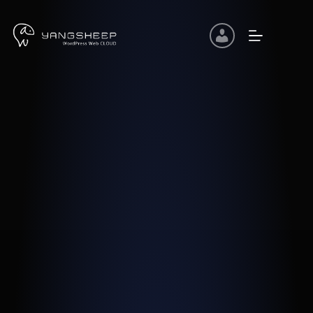
コ
ン
テ
ン
ツ
へ
ス
キ
ッ
プ