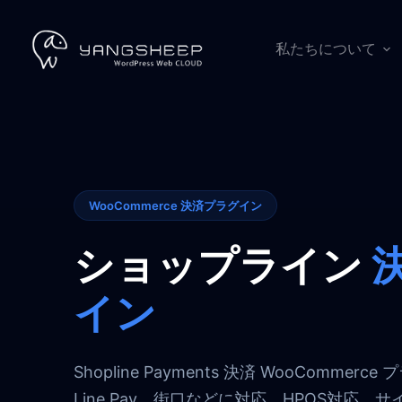
コ
ン
テ
私たちについて
ン
ツ
へ
ス
キ
ッ
プ
WooCommerce 決済プラグイン
ショップライン
イン
Shopline Payments 決済 WooCommerce
Line Pay、街口などに対応、HPOS対応