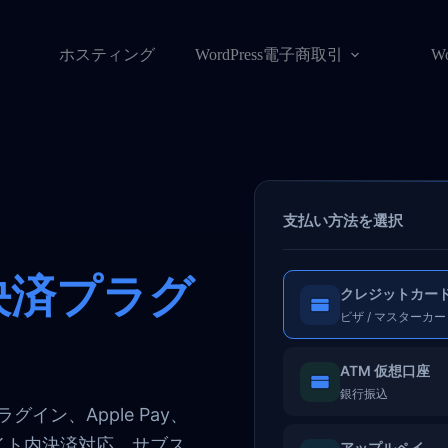
ホスティング
WordPress電子商取引
W
支払い方法を選択
決済プラグ
クレジットカー
ビザ / マスターカード
ATM 仮想口座
銀行振込
 プラグイン、Apple Pay、
、サイト内決済対応、サブス
アップルペイ