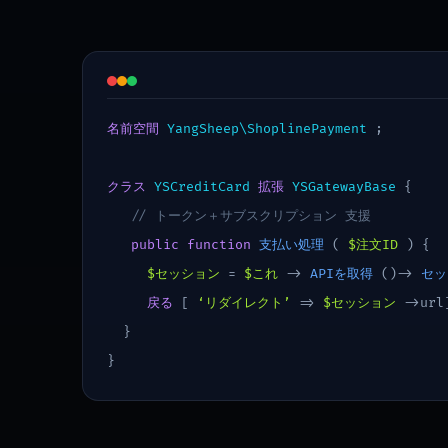
名前空間
YangSheep\ShoplinePayment
;
クラス
YSCreditCard
拡張
YSGatewayBase
{
// トークン＋サブスクリプション 支援
public function
支払い処理
(
$注文ID
) {
$セッション
=
$これ
->
APIを取得
()->
セッ
戻る
[
‘リダイレクト’
=>
$セッション
->url
}
}