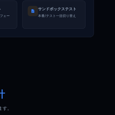
い
サンドボックステスト
フェー
本番/テスト一括切り替え
計
ます。