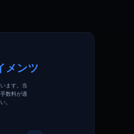
イメンツ
ています。当
ド手数料が適
さい。