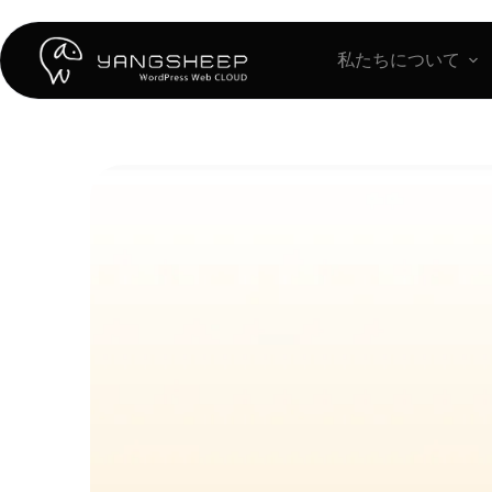
コ
ン
テ
私たちについて
ン
ツ
へ
ス
キ
ッ
プ