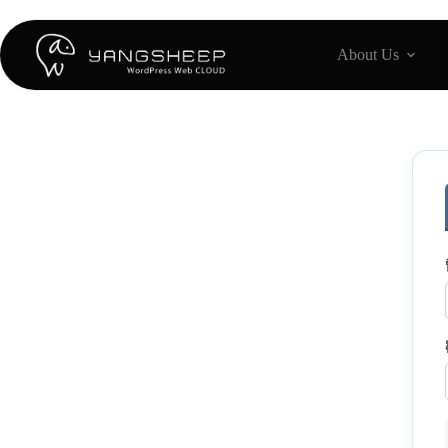
跳
至
About Us
主
要
內
容