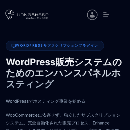
コ
ン
テ
ン
ツ
へ
ス
キ
WORDPRESSサブスクリプションプラグイン
ッ
プ
WordPress販売システムの
ためのエンハンスパネルホ
スティング
WordPressでホスティング事業を始める
WooCommerceに依存せず、独立したサブスクリプション
システム。完全自動化された販売プロセス。Enhance