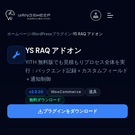
コ
ン
テ
ン
ツ
ホームページ
WordPressプラグイン
YS RAQ アドオン
›
›
へ
ス
キ
YS RAQ アドオン
ッ
プ
YITH 無料版でも見積もりプロセス全体を実
行：バックエンド記録＋カスタムフィールド
＋通知制御
v2.3.20
WooCommerce
道具
無料ダウンロード
プラグインをダウンロード