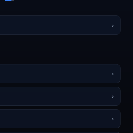
›
›
›
›