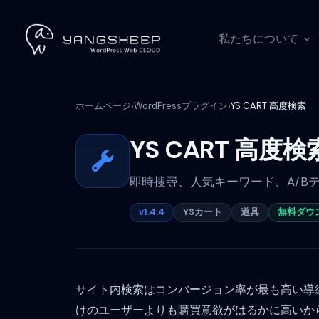
コ
ン
テ
私たちについて
ン
ツ
へ
ス
ホームページ
WordPressプラグイン
YS CART 高度検索
›
›
キ
ッ
YS CART 高度検
プ
即時搜尋、人気キーワード、A/B
v1.4.4
YSカート
道具
無料ダウ
サイト内検索はコンバージョン率が最も高い導
けのユーザーよりも購買意欲がはるかに高いからで