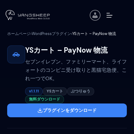
コ
ン
テ
ン
ツ
ホームページ
WordPressプラグイン
YSカート – PayNow 物流
›
›
へ
ス
キ
YSカート – PayNow 物流
ッ
プ
セブンイレブン、ファミリーマート、ライフ
ォートのコンビニ受け取りと黒猫宅急便、こ
れ一つでOK。
v1.1.11
YSカート
ぶつりゅう
無料ダウンロード
プラグインをダウンロード