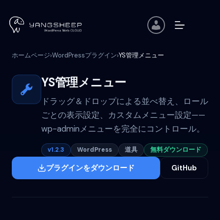
コ
ン
テ
ン
ツ
ホームページ
WordPressプラグイン
YS管理メニュー
›
›
へ
ス
キ
YS管理メニュー
ッ
プ
ドラッグ＆ドロップによる並べ替え、ロール
ごとの表示設定、カスタムメニュー設定——
wp-adminメニューを完全にコントロール。
v1.2.3
WordPress
道具
無料ダウンロード
プラグインをダウンロード
GitHub