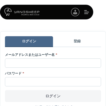
コ
ン
テ
ン
ツ
へ
ス
キ
ログイン
登録
ッ
プ
メールアドレスまたはユーザー名
*
パスワード
*
ログイン