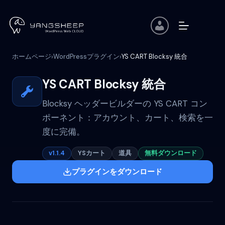
コ
ン
テ
ン
ツ
ホームページ
WordPressプラグイン
YS CART Blocksy 統合
›
›
へ
ス
キ
YS CART Blocksy 統合
ッ
プ
Blocksy ヘッダービルダーの YS CART コン
ポーネント：アカウント、カート、検索を一
度に完備。
v1.1.4
YSカート
道具
無料ダウンロード
プラグインをダウンロード