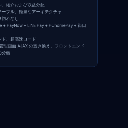
ル、紹介および収益分配
テーブル、軽量なアーキテクチャ
り切れなし
ine + PayNow + LINE Pay + PChomePay + 街口
ンド、超高速ロード
による管理画面 AJAX の置き換え、フロントエンド
の分離