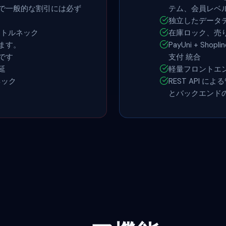
で一般的な割引には必ず
テム、会員レベ
独立したデータ
のボトルネック
在庫ロック、売
ます。
PayUni + Shopl
です
支付 統合
延
軽量フロントエ
ネック
REST API 
とバックエンド