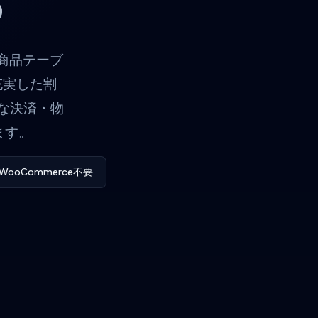
る
た商品テーブ
充実した割
な決済・物
ます。
WooCommerce不要