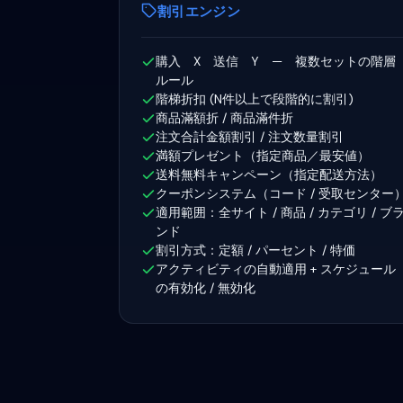
割引エンジン
購入 X 送信 Y — 複数セットの階層
ルール
階梯折扣 (N件以上で段階的に割引)
商品滿額折 / 商品滿件折
注文合計金額割引 / 注文数量割引
満額プレゼント（指定商品／最安値）
送料無料キャンペーン（指定配送方法）
クーポンシステム（コード / 受取センター
適用範囲：全サイト / 商品 / カテゴリ / ブ
ンド
割引方式：定額 / パーセント / 特価
アクティビティの自動適用 + スケジュール
の有効化 / 無効化