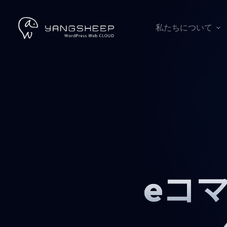
コ
ン
テ
私たちについて
ン
ツ
へ
ス
キ
ッ
プ
eコ