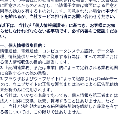
に同意されたものとみなし、当該電子文書は書面による同意と
同等の効力を有するものとします。同意されない場合は
本サイ
トを離れるか、当社サービス担当者にお問い合わせください。
(
以下は、当社が「個人情報保護法」に基づき、お客様にお知
らせしなければならない各事項です。必ず内容をご確認くださ
い。
一、個人情報収集目的：
情報通信、電気通信、コンピュータシステム設計、データ処
理、情報提供サービス等に従事する行為は、すべて本業におけ
る個人情報収集の目的に該当します。
2. 上記関連業務、または事業目的によって定義される業務範囲
に合致するその他の業務。
3. ブラウザおよびウェブサイトによって記録されたCookieデー
タは、ウェブサイトの正常な運営または当社による広告配信効
果分析のみに使用されます。
4. 当社は、いかなる名義であっても、個人情報を第三者または
法人・団体に交換、販売、貸与することはありません。ただ
し、当社と法的効力のある秘密保持契約を締結した義務を有す
る者については、この限りではありません。