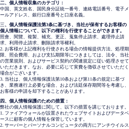
二、個人情報収集のカテゴリ：
中国、英文姓名、国民身分証統一番号、連絡電話番号、電子メ
ールアドレス、銀行口座番号と口座名義。
三
、個人情報保護法第3条に基づき、当社が保有するお客様の
個人情報について、以下の権利を行使することができます。
照會、閱覽、複製、補充、更正、蒐集停止請求、處理停止請
求、利用停止請求、刪除請求等權利。
2. お客様が上記権利を行使される場合の情報提供方法、処理期
限、照会費用、および支払期限等につきましては、法令、当社
の営業規則、およびサービス契約の関連規定に従い処理させて
いただきます。なお、必要に応じて実費を徴収させていただく
場合がございます。
3. 当社は、個人情報保護法第10条および第11条の規定に基づ
き、業務遂行上必要な場合、および法廷保存期間等を考慮し、
お客様の申請を却下することがあります。
四、個人情報保護のための措置：
弊社の個人情報保護に関して、以下の措置を講じております。
1. ファイアウォールが設置されたウェブサイトおよびデータベ
ースに顧客の個人情報を保管しています。
2. サーバーとパーソナルコンピュータの両方にアンチウイルス