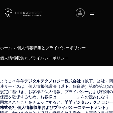
コ
ン
テ
ン
ツ
へ
ス
キ
ッ
ホーム
個人情報収集とプライバシーポリシー
/
プ
個人情報収集とプライバシーポリシー
ようこそ
羊羊デジタルテクノロジー株式会社
（以下、当社）関
連サービスは、個人情報保護法（以下、個資法）第8条第1項の
規定に基づき、お客様の個人情報、プライバシーおよび権利の
保護を確保するため、お客様は「________」をお読みになり、
同意されたことをチェックすると、
羊羊デジタルテクノロジー
株式会社 個人情報収集およびプライバシーステートメント
」
時点，かつ本会社との取引を継続される場合、本電子文書規定