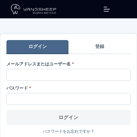
コ
ン
テ
ン
ツ
へ
ス
ログイン
登録
キ
ッ
プ
メールアドレスまたはユーザー名
*
パスワード
*
ログイン
パスワードをお忘れですか？